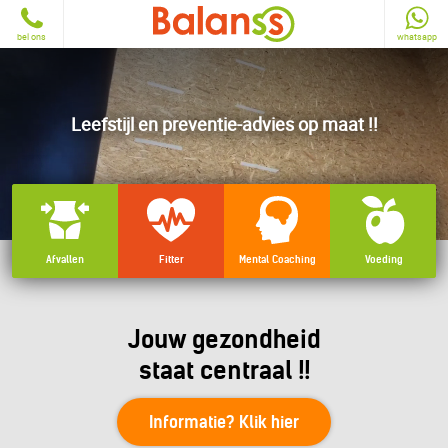
bel ons
whatsapp
Leefstijl en preventie-advies op maat !!
Afvallen
Fitter
Mental Coaching
Voeding
Jouw gezondheid
staat centraal !!
Informatie? Klik hier