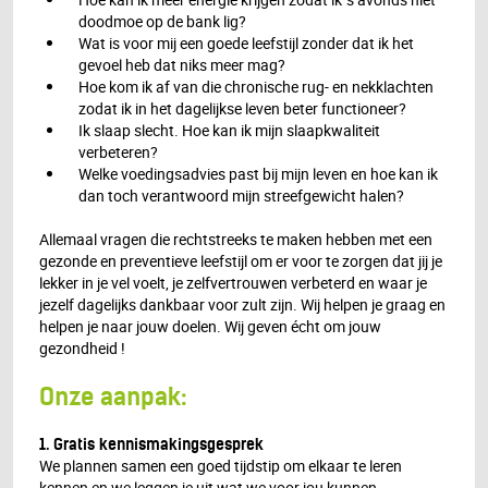
doodmoe op de bank lig?
Wat is voor mij een goede leefstijl zonder dat ik het
gevoel heb dat niks meer mag?
Hoe kom ik af van die chronische rug- en nekklachten
zodat ik in het dagelijkse leven beter functioneer?
Ik slaap slecht. Hoe kan ik mijn slaapkwaliteit
verbeteren?
Welke voedingsadvies past bij mijn leven en hoe kan ik
dan toch verantwoord mijn streefgewicht halen?
Allemaal vragen die rechtstreeks te maken hebben met een
gezonde en preventieve leefstijl om er voor te zorgen dat jij je
lekker in je vel voelt, je zelfvertrouwen verbeterd en waar je
jezelf dagelijks dankbaar voor zult zijn. Wij helpen je graag en
helpen je naar jouw doelen. Wij geven écht om jouw
gezondheid !
Onze aanpak:
1. Gratis kennismakingsgesprek
We plannen samen een goed tijdstip om elkaar te leren
kennen en we leggen je uit wat we voor jou kunnen