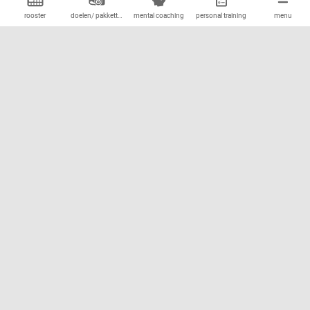
rooster
doelen/ pakketten
mental coaching
personal training
groepstraining
menu
Hopweg 39
8313 RH Rutten
T:
0654758262
E:
info@balanss.nl
Doelen
Afvallen
Fitter
Mental Coaching
Voeding